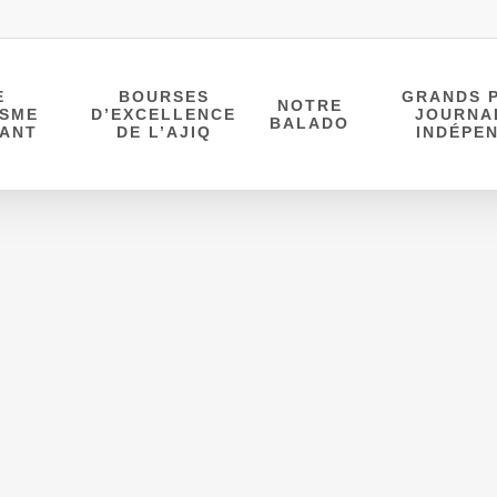
E
BOURSES
GRANDS P
NOTRE
ISME
D’EXCELLENCE
JOURNA
BALADO
DANT
DE L’AJIQ
INDÉPE