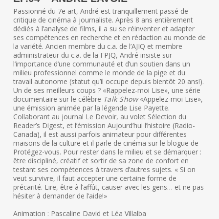
Passionné du 7e art, André est tranquillement passé de
critique de cinéma à journaliste. Après 8 ans entièrement
dédiés à l’analyse de films, il a su se réinventer et adapter
ses compétences en recherche et en rédaction au monde de
la variété. Ancien membre du c.a. de l’AJIQ et membre
administrateur du c.a. de la FPJQ, André insiste sur
l’importance d’une communauté et d’un soutien dans un
milieu professionnel comme le monde de la pige et du
travail autonome (statut qu’il occupe depuis bientôt 20 ans!).
Un de ses meilleurs coups ? «Rappelez-moi Lise», une série
documentaire sur le célèbre
Talk Show
«Appelez-moi Lise»,
une émission animée par la légende Lise Payette.
Collaborant au journal Le Devoir, au volet Sélection du
Reader’s Digest, et l’émission Aujourd’hui l’histoire (Radio-
Canada), il est aussi parfois animateur pour différentes
maisons de la culture et il parle de cinéma sur le blogue de
Protégez-vous. Pour rester dans le milieu et se démarquer :
être discipliné, créatif et sortir de sa zone de confort en
testant ses compétences à travers d’autres sujets. « Si on
veut survivre, il faut accepter une certaine forme de
précarité. Lire, être à l’affût, causer avec les gens… et ne pas
hésiter à demander de l’aide!»
Animation : Pascaline David et Léa Villalba