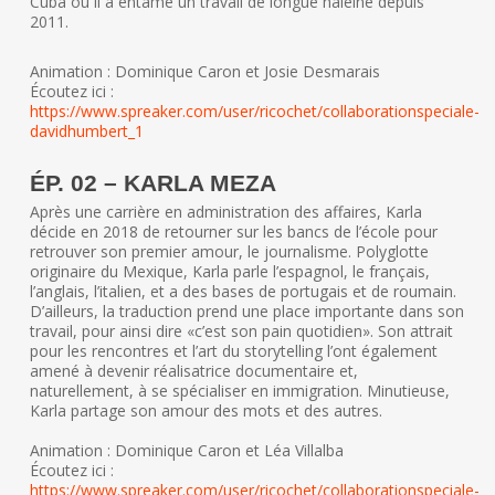
Cuba où il a entamé un travail de longue haleine depuis
2011.
Animation : Dominique Caron et Josie Desmarais
Écoutez ici :
https://www.spreaker.com/user/ricochet/collaborationspeciale-
davidhumbert_1
ÉP. 02 – KARLA MEZA
Après une carrière en administration des affaires, Karla
décide en 2018 de retourner sur les bancs de l’école pour
retrouver son premier amour, le journalisme. Polyglotte
originaire du Mexique, Karla parle l’espagnol, le français,
l’anglais, l’italien, et a des bases de portugais et de roumain.
D’ailleurs, la traduction prend une place importante dans son
travail, pour ainsi dire «c’est son pain quotidien». Son attrait
pour les rencontres et l’art du storytelling l’ont également
amené à devenir réalisatrice documentaire et,
naturellement, à se spécialiser en immigration. Minutieuse,
Karla partage son amour des mots et des autres.
Animation : Dominique Caron et Léa Villalba
Écoutez ici :
https://www.spreaker.com/user/ricochet/collaborationspeciale-