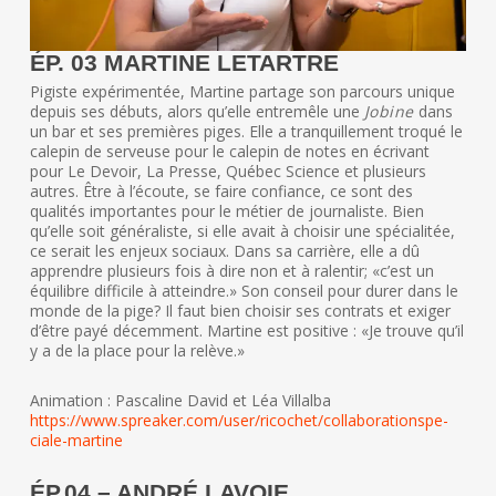
ÉP. 03 MARTINE LETARTRE
Pigiste expérimentée, Martine partage son parcours unique
depuis ses débuts, alors qu’elle entremêle une
Jobine
dans
un bar et ses premières piges. Elle a tranquillement troqué le
calepin de serveuse pour le calepin de notes en écrivant
pour Le Devoir, La Presse, Québec Science et plusieurs
autres. Être à l’écoute, se faire confiance, ce sont des
qualités importantes pour le métier de journaliste. Bien
qu’elle soit généraliste, si elle avait à choisir une spécialitée,
ce serait les enjeux sociaux. Dans sa carrière, elle a dû
apprendre plusieurs fois à dire non et à ralentir; «c’est un
équilibre difficile à atteindre.» Son conseil pour durer dans le
monde de la pige? Il faut bien choisir ses contrats et exiger
d’être payé décemment. Martine est positive : «Je trouve qu’il
y a de la place pour la relève.»
Animation : Pascaline David et Léa Villalba
https://www.spreaker.com/user/ricochet/collaborationspe-
ciale-martine
ÉP.04 – ANDRÉ LAVOIE