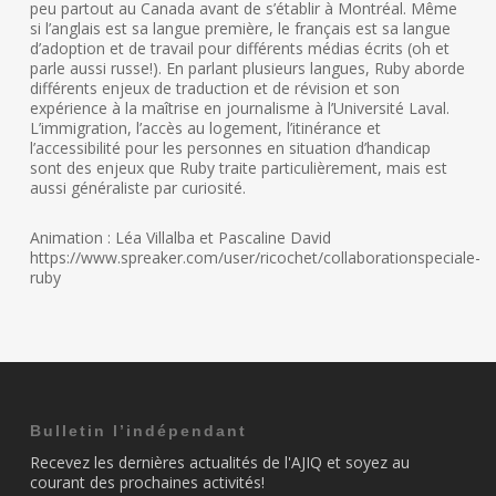
peu partout au Canada avant de s’établir à Montréal. Même
si l’anglais est sa langue première, le français est sa langue
d’adoption et de travail pour différents médias écrits (oh et
parle aussi russe!). En parlant plusieurs langues, Ruby aborde
différents enjeux de traduction et de révision et son
expérience à la maîtrise en journalisme à l’Université Laval.
L’immigration, l’accès au logement, l’itinérance et
l’accessibilité pour les personnes en situation d’handicap
sont des enjeux que Ruby traite particulièrement, mais est
aussi généraliste par curiosité.
Animation : Léa Villalba et Pascaline David
https://www.spreaker.com/user/ricochet/collaborationspeciale-
ruby
Bulletin l’indépendant
Recevez les dernières actualités de l'AJIQ et soyez au
courant des prochaines activités!