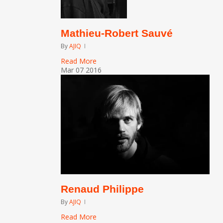
Mathieu-Robert Sauvé
By
AJIQ
Read More
Mar
07
2016
Renaud Philippe
By
AJIQ
Read More