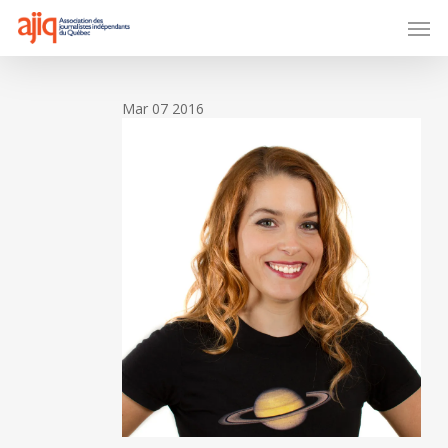
Skip
Men
to
main
content
Mar
07
2016