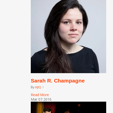
Sarah R. Champagne
By
AJIQ
Read More
Mar
07
2016