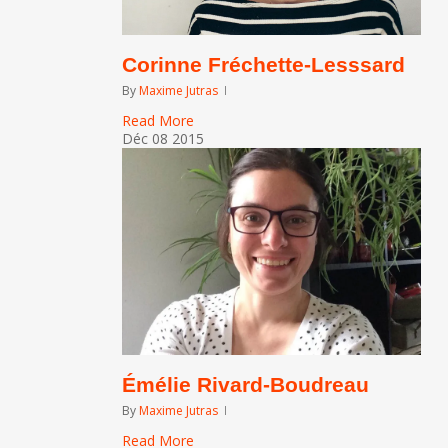
Corinne Fréchette-Lesssard
By
Maxime Jutras
Read More
Déc
08
2015
Émélie Rivard-Boudreau
By
Maxime Jutras
Read More