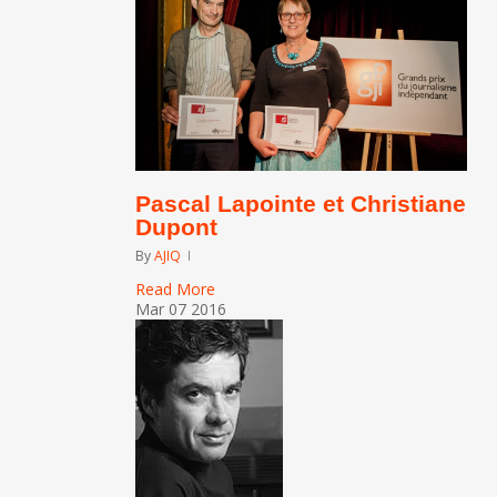
Pascal Lapointe et Christiane
Dupont
By
AJIQ
Read More
Mar
07
2016