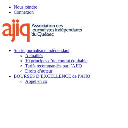
Skip
Nous joindre
to
Connexion
main
content
Menu
Sur le journalisme indépendant
Actualités
10 principes d’un contrat équitable
Tarifs recommandés par l’AJIQ
Droits d’auteur
BOURSES D’EXCELLENCE de l’AJIQ
Appel en co