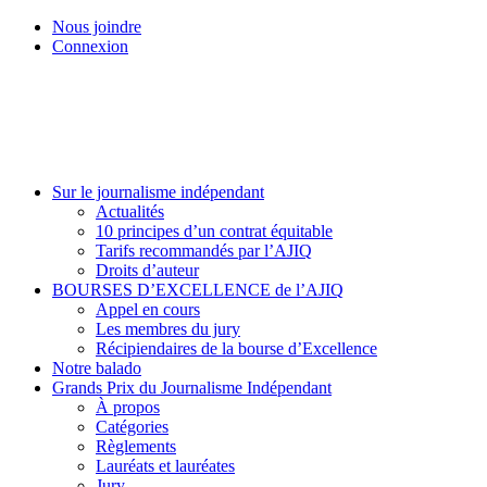
Skip
Nous joindre
to
Connexion
main
content
Menu
Sur le journalisme indépendant
Actualités
10 principes d’un contrat équitable
Tarifs recommandés par l’AJIQ
Droits d’auteur
BOURSES D’EXCELLENCE de l’AJIQ
Appel en cours
Les membres du jury
Récipiendaires de la bourse d’Excellence
Notre balado
Grands Prix du Journalisme Indépendant
À propos
Catégories
Règlements
Lauréats et lauréates
Jury