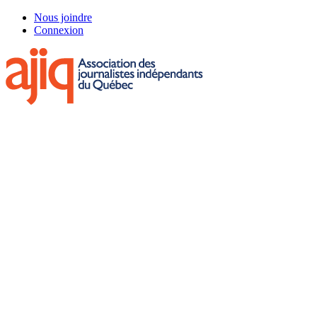
Skip
Nous joindre
to
Connexion
main
content
Menu