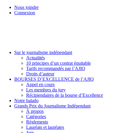
Skip
Nous joindre
to
Connexion
main
content
Menu
Sur le journalisme indépendant
Actualités
10 principes d’un contrat équitable
Tarifs recommandés par l’AJIQ
Droits d’auteur
BOURSES D’EXCELLENCE de l’AJIQ
Appel en cours
Les membres du jury
Récipiendaires de la bourse d’Excellence
Notre balado
Grands Prix du Journalisme Indépendant
À propos
Catégories
Règlements
Lauréats et lauréates
Jury