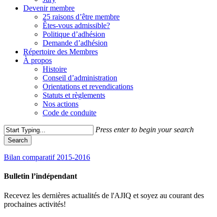
Devenir membre
25 raisons d’être membre
Êtes-vous admissible?
Politique d’adhésion
Demande d’adhésion
Répertoire des Membres
À propos
Histoire
Conseil d’administration
Orientations et revendications
Statuts et règlements
Nos actions
Code de conduite
Press enter to begin your search
Search
Close
Bilan comparatif 2015-2016
Search
Bulletin l’indépendant
Recevez les dernières actualités de l'AJIQ et soyez au courant des
prochaines activités!