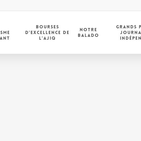
E
BOURSES
GRANDS 
NOTRE
ISME
D’EXCELLENCE DE
JOURNA
BALADO
DANT
L’AJIQ
INDÉPE