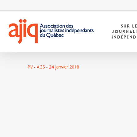
Skip
to
main
content
SUR L
JOURNAL
INDÉPEN
PV - AGS - 24 janvier 2018