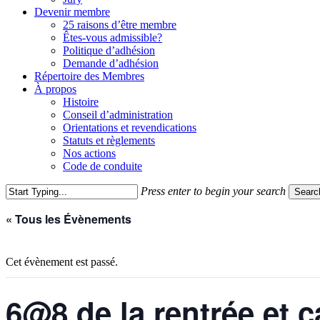
Devenir membre
25 raisons d’être membre
Êtes-vous admissible?
Politique d’adhésion
Demande d’adhésion
Répertoire des Membres
À propos
Histoire
Conseil d’administration
Orientations et revendications
Statuts et règlements
Nos actions
Code de conduite
Press enter to begin your search
Searc
Close
« Tous les Évènements
Search
Cet évènement est passé.
6@8 de la rentrée et 