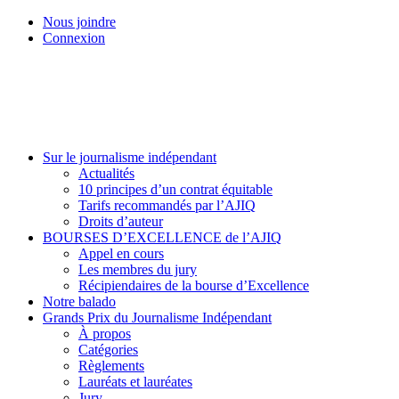
Skip
Nous joindre
to
Connexion
main
content
Menu
Sur le journalisme indépendant
Actualités
10 principes d’un contrat équitable
Tarifs recommandés par l’AJIQ
Droits d’auteur
BOURSES D’EXCELLENCE de l’AJIQ
Appel en cours
Les membres du jury
Récipiendaires de la bourse d’Excellence
Notre balado
Grands Prix du Journalisme Indépendant
À propos
Catégories
Règlements
Lauréats et lauréates
Jury