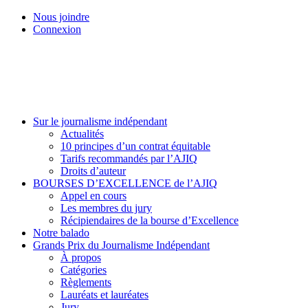
Skip
Nous joindre
to
Connexion
main
content
Menu
Sur le journalisme indépendant
Actualités
10 principes d’un contrat équitable
Tarifs recommandés par l’AJIQ
Droits d’auteur
BOURSES D’EXCELLENCE de l’AJIQ
Appel en cours
Les membres du jury
Récipiendaires de la bourse d’Excellence
Notre balado
Grands Prix du Journalisme Indépendant
À propos
Catégories
Règlements
Lauréats et lauréates
Jury