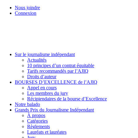
Skip
Nous joindre
to
Connexion
main
content
Menu
Sur le journalisme indépendant
Actualités
10 principes d’un contrat équitable
Tarifs recommandés par l’AJIQ
Droits d’auteur
BOURSES D’EXCELLENCE de l’AJIQ
Appel en cours
Les membres du jury
Récipiendaires de la bourse d’Excellence
Notre balado
Grands Prix du Journalisme Indépendant
À propos
Catégories
Règlements
Lauréats et lauréates
Jury