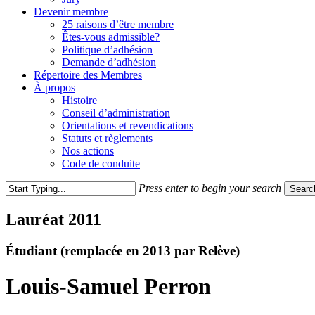
Devenir membre
25 raisons d’être membre
Êtes-vous admissible?
Politique d’adhésion
Demande d’adhésion
Répertoire des Membres
À propos
Histoire
Conseil d’administration
Orientations et revendications
Statuts et règlements
Nos actions
Code de conduite
Press enter to begin your search
Searc
Close
Search
Lauréat 2011
Étudiant (remplacée en 2013 par Relève)
Louis-Samuel Perron