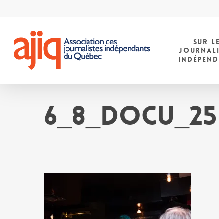
Skip
to
main
content
SUR L
JOURNAL
INDÉPEN
6_8_DOCU_25