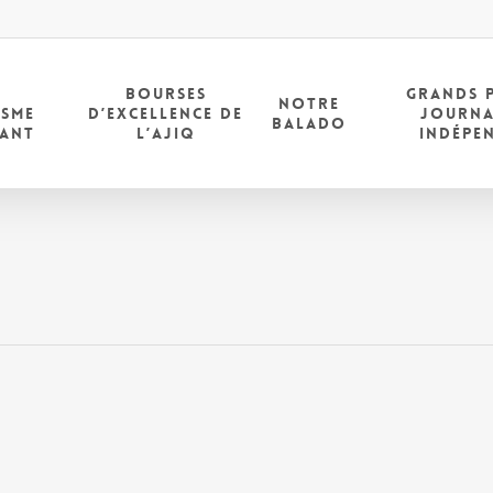
E
BOURSES
GRANDS 
NOTRE
ISME
D’EXCELLENCE DE
JOURNA
BALADO
DANT
L’AJIQ
INDÉPE