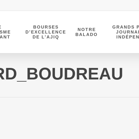
E
BOURSES
GRANDS P
NOTRE
ISME
D’EXCELLENCE
JOURNA
BALADO
DANT
DE L’AJIQ
INDÉPE
ARD_BOUDREAU