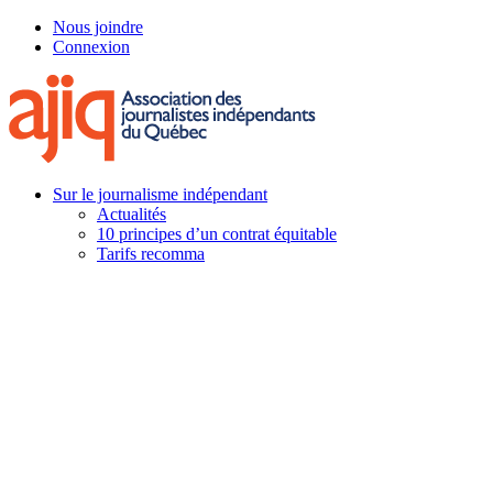
Skip
Nous joindre
to
Connexion
main
content
Menu
Sur le journalisme indépendant
Actualités
10 principes d’un contrat équitable
Tarifs recomma