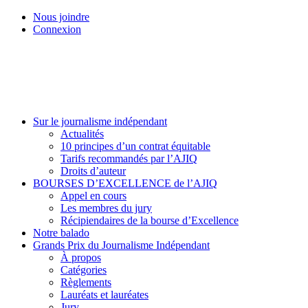
Skip
Nous joindre
to
Connexion
main
content
Menu
Sur le journalisme indépendant
Actualités
10 principes d’un contrat équitable
Tarifs recommandés par l’AJIQ
Droits d’auteur
BOURSES D’EXCELLENCE de l’AJIQ
Appel en cours
Les membres du jury
Récipiendaires de la bourse d’Excellence
Notre balado
Grands Prix du Journalisme Indépendant
À propos
Catégories
Règlements
Lauréats et lauréates
Jury