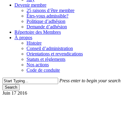
Devenir membre
25 raisons d’être membre
Êtes-vous admissible?
Politique d’adhésion
Demande d’adhésion
Répertoire des Membres
À propos
Histoire
Conseil d’administration
Orientations et revendications
Statuts et règlements
Nos actions
Code de conduite
Press enter to begin your search
Search
Close
Juin
17
2016
Search