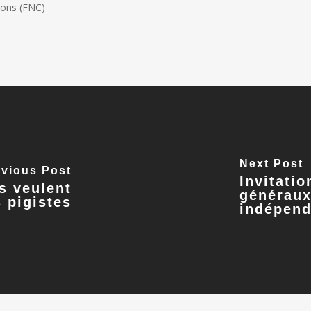
ions (FNC)
Next Post
evious Post
Invitatio
és veulent
généraux
s pigistes
indépend