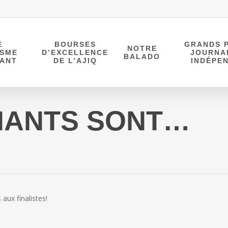
E
BOURSES
GRANDS P
NOTRE
ISME
D’EXCELLENCE
JOURNA
BALADO
DANT
DE L’AJIQ
INDÉPE
NANTS SONT…
 aux finalistes!