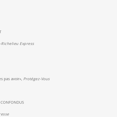
T
-Richelieu Express
es pas avoir»,
Protégez-Vous
TS CONFONDUS
resse