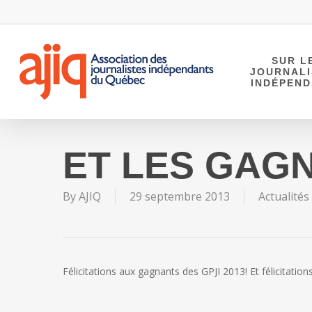
Skip
to
main
content
SUR L
JOURNAL
INDÉPEN
ET LES GAG
By
AJIQ
29 septembre 2013
Actualités
Félicitations aux gagnants des GPJI 2013! Et félicitations