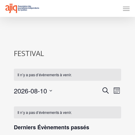
Skip
Men
to
main
content
FESTIVAL
Il n’y a pas d’évènements à venir.
Recherche
Naviga
2026-08-10
Recherche
Mois
de
et
Sélectionnez
vues
navigation
Calendrier
une
Évène
de
date.
de
Il n’y a pas d’évènements à venir.
vues
Évènements
Évènement
Derniers Évènements passés