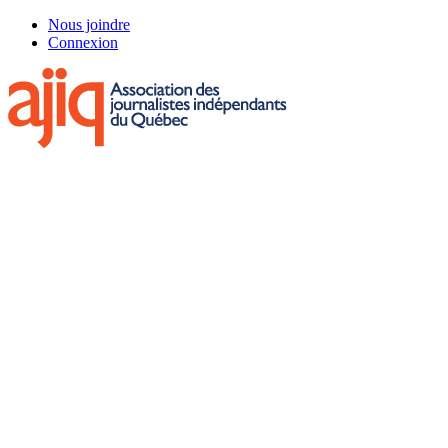
Skip
Nous joindre
to
Connexion
main
content
Menu