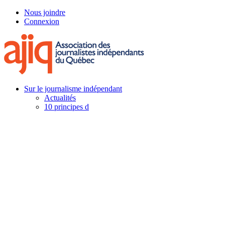
Skip
Nous joindre
to
Connexion
main
content
Menu
Sur le journalisme indépendant
Actualités
10 principes d