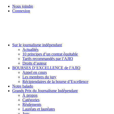
Skip
Nous joindre
to
Connexion
main
content
Menu
Sur le journalisme indépendant
Actualités
10 principes d’un contrat équitable
Tarifs recommandés par l’AJIQ
Droits d’auteur
BOURSES D’EXCELLENCE de l’AJIQ
Appel en cours
Les membres du jury
Récipiendaires de la bourse d’Excellence
Notre balado
Grands Prix du Journalisme Indépendant
À propos
Catégories
Règlements
Lauréats et lauréates
Jury