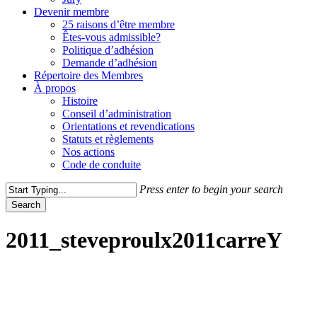
Devenir membre
25 raisons d’être membre
Êtes-vous admissible?
Politique d’adhésion
Demande d’adhésion
Répertoire des Membres
À propos
Histoire
Conseil d’administration
Orientations et revendications
Statuts et règlements
Nos actions
Code de conduite
Press enter to begin your search
Search
Close
Search
2011_steveproulx2011carreY