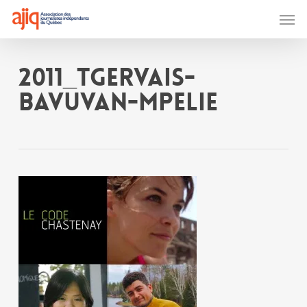
Skip
Men
to
main
content
2011_TGERVAIS-
BAVUVAN-MPELIE