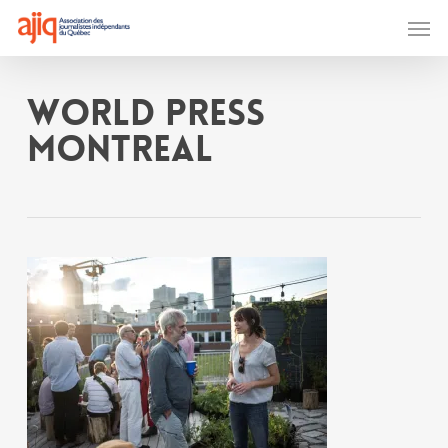
Skip
Men
to
main
content
WORLD PRESS
MONTREAL