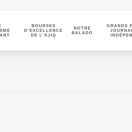
E
BOURSES
GRANDS P
NOTRE
ISME
D’EXCELLENCE
JOURNA
BALADO
DANT
DE L’AJIQ
INDÉPE