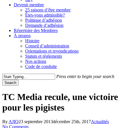
Devenir membre
25 raisons d’être membre
Êtes-vous admissible?
Politique d’adhésion
Demande d’adhésion
Répertoire des Membres
À propos
Histoire
Conseil d’administration
Orientations et revendications
Statuts et règlements
Nos actions
Code de conduite
Press enter to begin your search
Search
Close
Search
TC Media recule, une victoire
pour les pigistes
By
AJIQ
23 septembre 2013
décembre 25th, 2017
Actualités
No Comments