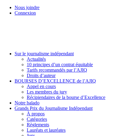
Skip
Nous joindre
to
Connexion
main
content
Menu
Sur le journalisme indépendant
Actualités
10 principes d’un contrat équitable
Tarifs recommandés par l’AJIQ
Droits d’auteur
BOURSES D’EXCELLENCE de l’AJIQ
Appel en cours
Les membres du jury
Récipiendaires de la bourse d’Excellence
Notre balado
Grands Prix du Journalisme Indépendant
À propos
Catégories
Règlements
Lauréats et lauréates
Jury