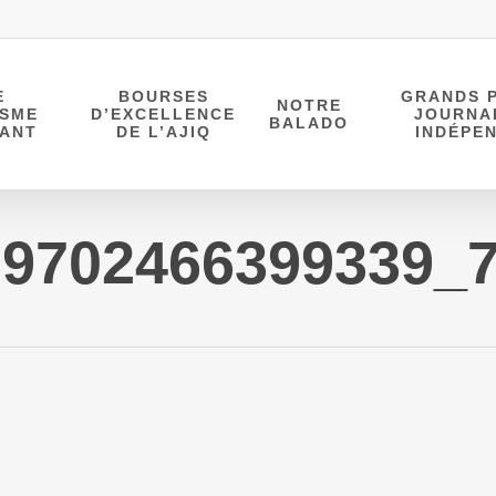
E
BOURSES
GRANDS P
NOTRE
ISME
D’EXCELLENCE
JOURNA
BALADO
DANT
DE L’AJIQ
INDÉPE
69702466399339_