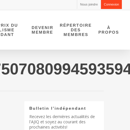
Nous joindre
Connexion
RIX DU
RÉPERTOIRE
DEVENIR
À
LISME
DES
MEMBRE
PROPOS
NDANT
MEMBRES
750708099459359
Bulletin l’indépendant
Recevez les dernières actualités de
l'AJIQ et soyez au courant des
prochaines activités!