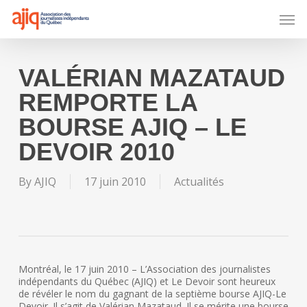
Skip
Men
to
main
content
VALÉRIAN MAZATAUD
REMPORTE LA
BOURSE AJIQ – LE
DEVOIR 2010
By
AJIQ
17 juin 2010
Actualités
Montréal, le 17 juin 2010 – L’Association des journalistes
indépendants du Québec (AJIQ) et Le Devoir sont heureux
de révéler le nom du gagnant de la septième bourse AJIQ-Le
Devoir. Il s’agit de Valérian Mazataud. Il se mérite une bourse