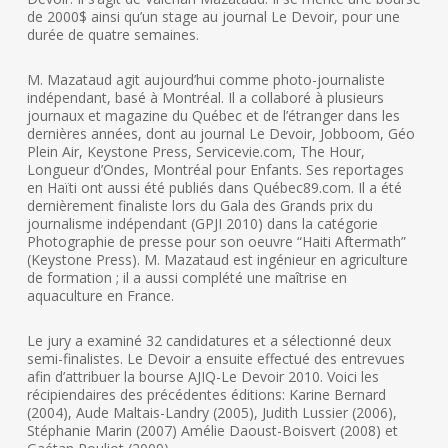
de 2000$ ainsi qu’un stage au journal Le Devoir, pour une
durée de quatre semaines.
M. Mazataud agit aujourd’hui comme photo-journaliste
indépendant, basé à Montréal. Il a collaboré à plusieurs
journaux et magazine du Québec et de l’étranger dans les
dernières années, dont au journal Le Devoir, Jobboom, Géo
Plein Air, Keystone Press, Servicevie.com, The Hour,
Longueur d’Ondes, Montréal pour Enfants. Ses reportages
en Haïti ont aussi été publiés dans Québec89.com. Il a été
dernièrement finaliste lors du Gala des Grands prix du
journalisme indépendant (GPJI 2010) dans la catégorie
Photographie de presse pour son oeuvre “Haiti Aftermath”
(Keystone Press). M. Mazataud est ingénieur en agriculture
de formation ; il a aussi complété une maîtrise en
aquaculture en France.
Le jury a examiné 32 candidatures et a sélectionné deux
semi-finalistes. Le Devoir a ensuite effectué des entrevues
afin d’attribuer la bourse AJIQ-Le Devoir 2010. Voici les
récipiendaires des précédentes éditions: Karine Bernard
(2004), Aude Maltais-Landry (2005), Judith Lussier (2006),
Stéphanie Marin (2007) Amélie Daoust-Boisvert (2008) et